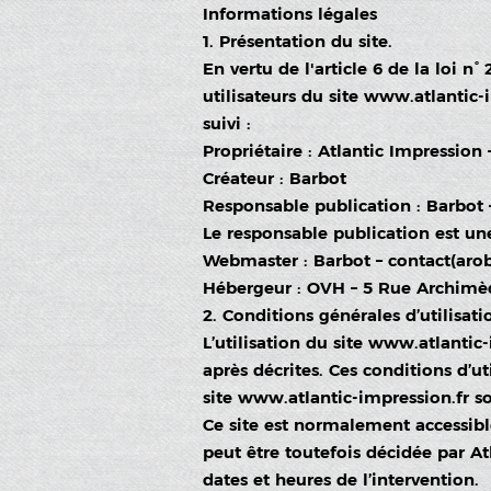
Informations légales
1. Présentation du site.
En vertu de l'article 6 de la loi 
utilisateurs du site
www.atlantic-i
suivi :
Propriétaire : Atlantic Impressi
Créateur :
Barbot
Responsable publication : Barbot –
Le responsable publication est u
Webmaster : Barbot – contact(arob
Hébergeur : OVH – 5 Rue Archimèd
2. Conditions générales d’utilisati
L’utilisation du site
www.atlantic-
après décrites. Ces conditions d’u
site
www.atlantic-impression.fr
so
Ce site est normalement accessib
peut être toutefois décidée par At
dates et heures de l’intervention.