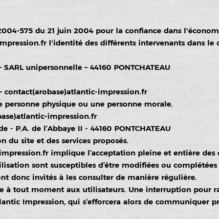
n° 2004-575 du 21 juin 2004 pour la confiance dans l'économ
mpression.fr
l'identité des différents intervenants dans le 
on – SARL unipersonnelle – 44160 PONTCHATEAU
 contact(arobase)atlantic-impression.fr
ne personne physique ou une personne morale.
ase)atlantic-impression.fr
e - P.A. de l’Abbaye II - 44160 PONTCHATEAU
on du site et des services proposés.
impression.fr
implique l’acceptation pleine et entière des c
tilisation sont susceptibles d’être modifiées ou complétées
nt donc invités à les consulter de manière régulière.
le à tout moment aux utilisateurs. Une interruption pour
lantic Impression, qui s’efforcera alors de communiquer pr