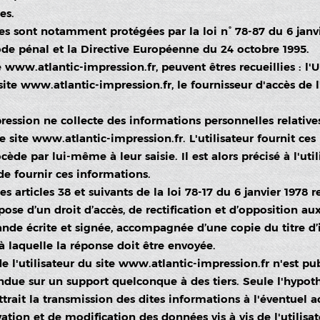
es.
s sont notamment protégées par la loi n° 78-87 du 6 janvie
Code pénal et la Directive Européenne du 24 octobre 1995.
e
www.atlantic-impression.fr
, peuvent êtres recueillies : l
site
www.atlantic-impression.fr
, le fournisseur d'accès de l
ression ne collecte des informations personnelles relatives
e site
www.atlantic-impression.fr
. L'utilisateur fournit c
de par lui-même à leur saisie. Il est alors précisé à l'util
de fournir ces informations.
rticles 38 et suivants de la loi 78-17 du 6 janvier 1978 re
ispose d’un droit d’accès, de rectification et d’opposition 
nde écrite et signée, accompagnée d’une copie du titre d’i
 à laquelle la réponse doit être envoyée.
 l'utilisateur du site
www.atlantic-impression.fr
n'est publ
ndue sur un support quelconque à des tiers. Seule l'hypoth
trait la transmission des dites informations à l'éventuel a
ion et de modification des données vis à vis de l'utilisat