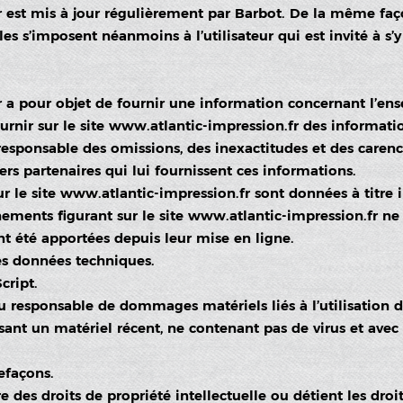
r
est mis à jour régulièrement par Barbot. De la même faç
s s’imposent néanmoins à l’utilisateur qui est invité à s’y
.
r
a pour objet de fournir une information concernant l’ense
urnir sur le site
www.atlantic-impression.fr
des informatio
 responsable des omissions, des inexactitudes et des carence
iers partenaires qui lui fournissent ces informations.
r le site
www.atlantic-impression.fr
sont données à titre i
gnements figurant sur le site
www.atlantic-impression.fr
ne 
nt été apportées depuis leur mise en ligne.
les données techniques.
cript.
u responsable de dommages matériels liés à l’utilisation du 
isant un matériel récent, ne contenant pas de virus et ave
refaçons.
e des droits de propriété intellectuelle ou détient les droi