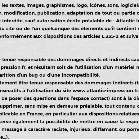
les textes, images, graphismes, logo, icônes, sons, logiciel
, modification, publication, adaptation de tout ou partie 
 interdite, sauf autorisation écrite préalable de : Atlantic 
du site ou de l’un quelconque des éléments qu’il contient
onformément aux dispositions des articles L.335-2 et suiv
 tenue responsable des dommages directs et indirects causé
ression.fr, et résultant soit de l’utilisation d’un matériel
parition d’un bug ou d’une incompatibilité.
alement être tenue responsable des dommages indirects (t
écutifs à l’utilisation du site
www.atlantic-impression.fr
é de poser des questions dans l’espace contact) sont à la dis
 supprimer, sans mise en demeure préalable, tout contenu 
plicable en France, en particulier aux dispositions relative
serve également la possibilité de mettre en cause la respon
 message à caractère raciste, injurieux, diffamant, ou porn
e…).