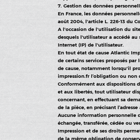
7. Gestion des données personnell
En France, les données personnelle
août 2004, l'article L. 226-13 du 
A l'occasion de l'utilisation du sit
desquels l'utilisateur a accédé au 
Internet (IP) de l'utilisateur.
En tout état de cause Atlantic Imp
de certains services proposés par l
de cause, notamment lorsqu'il procè
impression.fr
l’obligation ou non 
Conformément aux dispositions des a
et aux libertés, tout utilisateur d
concernant, en effectuant sa dema
de la pièce, en précisant l’adresse
Aucune information personnelle de
échangée, transférée, cédée ou ve
Impression et de ses droits permet
de la même obligation de conservat