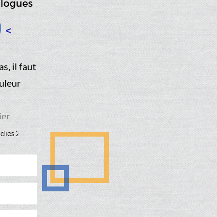
alogues
<
, il faut
ouleur
ier
dies 2