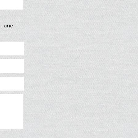
er une
t par